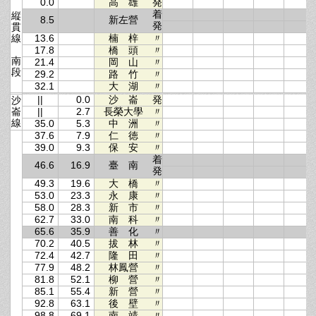
0.0
高 雄
発
着
縦
8.5
新左營
発
貫
線
13.6
楠 梓
〃
17.8
橋 頭
〃
南
21.4
岡 山
〃
段
29.2
路 竹
〃
32.1
大 湖
〃
||
0.0
沙 崙
発
沙
崙
||
2.7
長榮大學
〃
線
35.0
5.3
中 洲
〃
37.6
7.9
仁 徳
〃
39.0
9.3
保 安
〃
着
46.6
16.9
臺 南
発
49.3
19.6
大 橋
〃
53.0
23.3
永 康
〃
58.0
28.3
新 市
〃
62.7
33.0
南 科
〃
65.6
35.9
善 化
〃
70.2
40.5
拔 林
〃
72.4
42.7
隆 田
〃
77.9
48.2
林鳳營
〃
81.8
52.1
柳 營
〃
85.1
55.4
新 營
〃
92.8
63.1
後 壁
〃
98.8
69.1
南 靖
〃