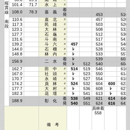
縦
101.4
71.7
水 上
〃
貫
着
108.0
78.3
嘉 義
線
発
453
516
110.6
嘉 北
〃
457
520
南
117.3
民 雄
〃
503
526
段
123.1
大 林
〃
508
532
127.7
石 龜
〃
512
536
131.6
斗 南
〃
517
541
139.2
斗 六
〃
457
524
548
144.0
石 榴
〃
ﾚ
528
552
148.8
林 内
〃
ﾚ
533
557
着
ﾚ
539
603
156.9
二 水
発
ﾚ
512
540
604
162.7
田 中
〃
514
519
546
610
167.0
社 頭
〃
ﾚ
523
550
614
170.7
永 靖
〃
ﾚ
527
554
618
174.2
員 林
〃
524
532
604
600
623
177.7
大 村
〃
ﾚ
536
608
ﾚ
627
182.3
花 壇
〃
ﾚ
541
613
ﾚ
632
着
538
549
621
614
640
188.9
彰 化
発
540
551
624
616
643
員林着
558
備 考