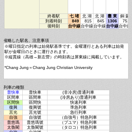
終着駅
七 堵
北 湖
北 湖
臺 東
銅 鑼
到着時刻
849
815
845
1306
751
後時刻
台中線
台中線
台中線
台中線
台中線
省略した駅名、注意事項
※曜日指定の列車は始発駅基準です。金曜運行とある列車は始発
駅が金曜日のときに運行されます。
※縦貫線（高雄→新左營）の時刻表は屏東線に掲載しています。
*Chang Jung＝Chang Jung Christian University
列車の種類
普快車
普快車
(非冷房)普通列車
区間車
區間車
(冷房あり)普通列車
区間快
區間快
快速列車
復興
復興號
準急列車
莒光
莒光號
急行列車
自強
自強號
（自強号）特急列車
普悠瑪
普悠瑪號
（プユマ）特急列車
太魯閣
太魯閣號
（タロコ）特急列車