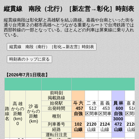
縦貫線 南段（北行）［新左営→彰化］時刻表
縦貫線南段は彰化駅と高雄駅を結ぶ路線。嘉義や台南といった街を
通り台湾第２の都市高雄へとつながる重要なルートで台湾鉄路では
西部幹線の一部となっている。ほとんどの列車は屏東線に乗り入れ
ている。
【2026年7月1日現在】
前時刻
掲載路線
始発駅
斗 六
二 水
嘉 義
員 林
嘉 義
高 雄
沙 崙
出発時間
457
512
453
600
516
路
からの
からの
線
距離
自強
区間車
区間車
自強
区間車
距離
種別
名
(km)
3000
(km)
0
列車番号
102
2120
2124
472
2128
経路
山線
山線
山線
山線
山線
運転日注意